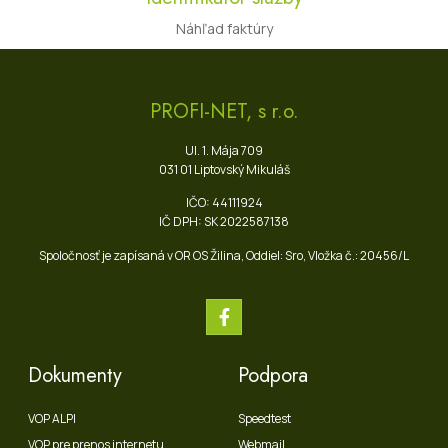
Náhľad faktúry
PROFI-NET, s r.o.
Ul. 1. Mája 709
031 01 Liptovský Mikuláš
IČO: 44111924
IČ DPH: SK 2022587138
Spoločnosť je zapísaná v OR OS Žilina, Oddiel: Sro, Vložka č.: 20456/L
Dokumenty
Podpora
VOP ALPI
Speedtest
VOP pre prenos internetu
Webmail