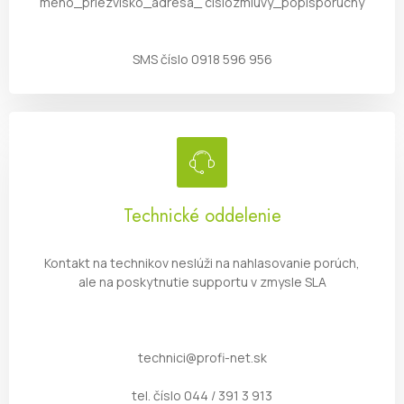
meno_priezvisko_adresa_ cislozmluvy_popisporuchy
SMS číslo 0918 596 956
Technické oddelenie
Kontakt na technikov neslúži na nahlasovanie porúch,
ale na poskytnutie supportu v zmysle SLA
technici@profi-net.sk
tel. číslo 044 / 391 3 913