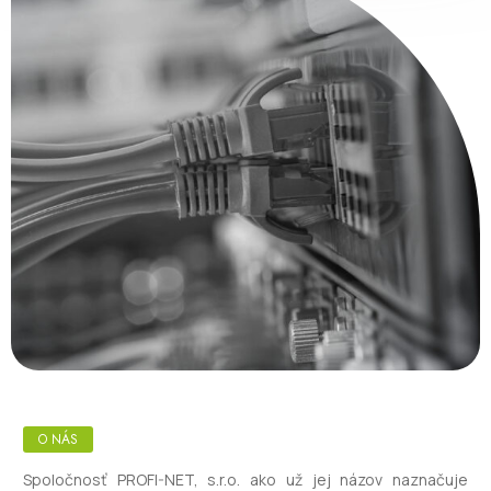
O NÁS
Spoločnosť PROFI-NET, s.r.o. ako už jej názov naznačuje