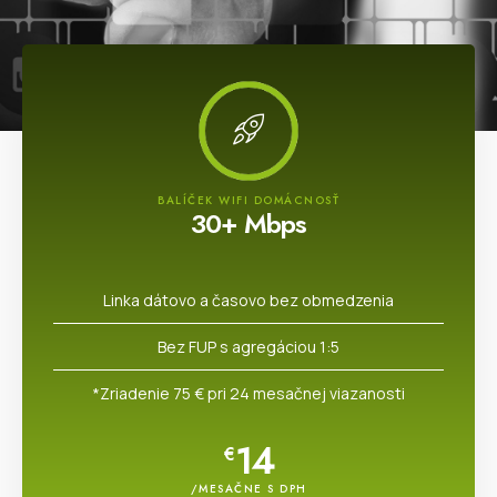
BALÍČEK WIFI DOMÁCNOSŤ
30+ Mbps
Linka dátovo a časovo bez obmedzenia​
Bez FUP s agregáciou 1:5
*Zriadenie 75 € pri 24 mesačnej viazanosti​
14
€
/MESAČNE S DPH