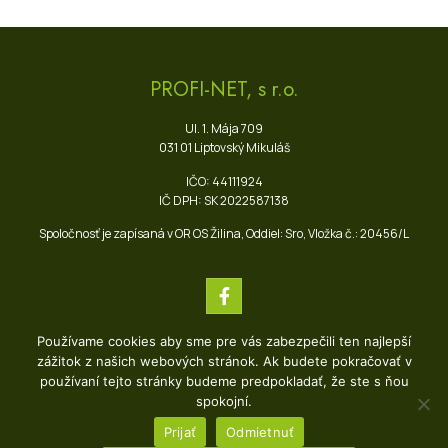
PROFI-NET, s r.o.
Ul. 1. Mája 709
031 01 Liptovský Mikuláš
IČO: 44111924
IČ DPH: SK 2022587138
Spoločnosť je zapísaná v OR OS Žilina, Oddiel: Sro, Vložka č.: 20456/L
Používame cookies aby sme pre vás zabezpečili ten najlepší
Dokumenty
Podpora
zážitok z našich webových stránok. Ak budete pokračovať v
používaní tejto stránky budeme predpokladať, že ste s ňou
VOP ALPI
Speedtest
spokojní.
VOP pre prenos internetu
Webmail
Prijať
Odmietnuť