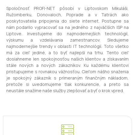
Spoločnosť PROFI-NET pôsobí v Liptovskom Mikuláši,
Ružomberku, Donovaloch, Poprade a v Tatrách ako
poskytovatelia pripojenia do siete internet. Postupne sa
nám podarilo vypracovať sa na jedného z najväčších ISP na
Liptove. Investujeme do najmodernejších technológií,
výskumu a vzdelávania zamestnancov. Sledujeme
najmodernejšie trendy v oblasti IT technológií. Toto všetko
má za cieľ jediné, a to byť najlepší na trhu. Tento cieľ
dosiahneme len spokojnosťou našich klientov a získavaním
stále nových a nových zákazníkov. Ku každému klientovi
pristupujeme s rovnakou vážnosťou. Cieľom nášho snaženia
je spokojný zákazník s primeraným finančným nákladom,
pretože si uvedomujeme tlak konkurencie, a preto sa
neustále snažíme naše služby zlepšovať a byť o krok vpred.