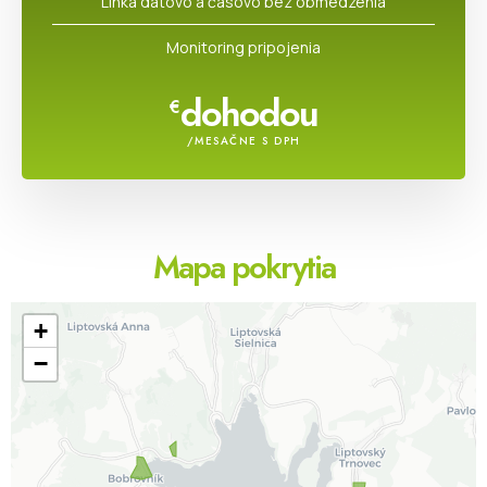
Linka dátovo a časovo bez obmedzenia​
Monitoring pripojenia
dohodou
€
/MESAČNE S DPH
Mapa pokrytia
+
−