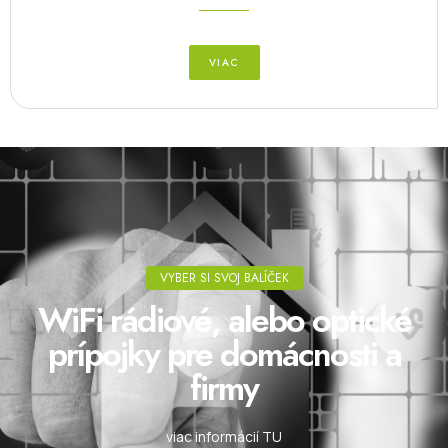
VIAC
VYBER SI SVOJ BALÍČEK
WiFi rádiové, alebo optické
prípojky pre domácnosti a
firmy
viac informácií TU