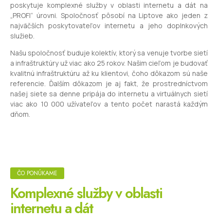
poskytuje komplexné služby v oblasti internetu a dát na
„PROFI“ úrovni. Spoločnosť pôsobí na Liptove ako jeden z
najväčších poskytovateľov internetu a jeho doplnkových
služieb.
Našu spoločnosť buduje kolektív, ktorý sa venuje tvorbe sietí
a infraštruktúry už viac ako 25 rokov. Našim cieľom je budovať
kvalitnú infraštruktúru až ku klientovi, čoho dôkazom sú naše
referencie. Ďalším dôkazom je aj fakt, že prostredníctvom
našej siete sa denne pripája do internetu a virtuálnych sietí
viac ako 10 000 užívateľov a tento počet narastá každým
dňom.
ČO PONÚKAME
Komplexné služby v oblasti
internetu a dát