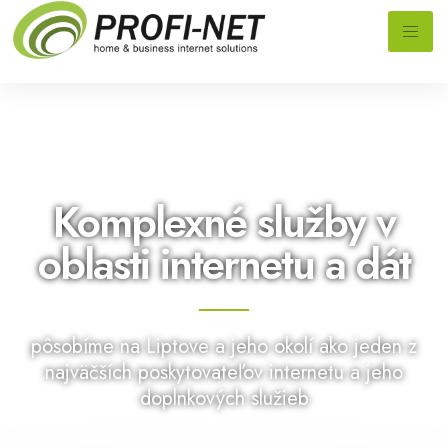
Komplexné služby v
oblasti internetu a dát
pôsobíme na Liptove a jeho okolí ako jeden z
najväčších poskytovateľov internetu a jeho
doplnkových služieb