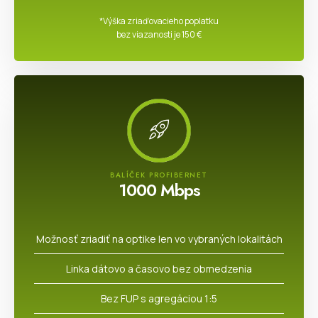
*Výška zriaďovacieho poplatku
bez viazanosti je 150 €
BALÍČEK PROFIBERNET
1000 Mbps
Možnosť zriadiť na optike len vo vybraných lokalitách
Linka dátovo a časovo bez obmedzenia​
Bez FUP s agregáciou 1:5